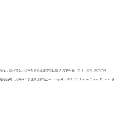
地址：郑州市金水区南阳路农业路交汇处物华华府6号楼
电话：0371-56573790
版权所有：河南物华实业集团有限公司
Copyrigt 2003-2013 Internet Content Provide
豫