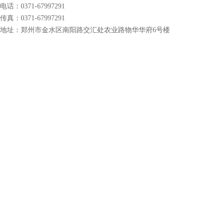
电话：0371-67997291
传真：0371-67997291
地址：郑州市金水区南阳路交汇处农业路物华华府6号楼